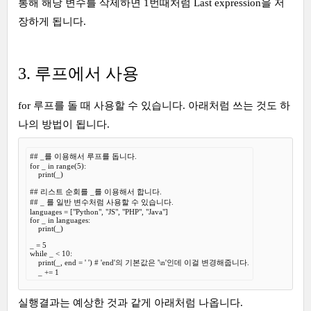
통해 해당 변수를 삭제하면 1번때처럼 Last expression을 저
장하게 됩니다.
3. 루프에서 사용
for 루프를 돌 때 사용할 수 있습니다. 아래처럼 쓰는 것도 하
나의 방법이 됩니다.
## _를 이용해서 루프를 돕니다.

for _ in range(5):

    print(_)

## 리스트 순회를 _를 이용해서 합니다.

## _ 를 일반 변수처럼 사용할 수 있습니다.

languages = ["Python", "JS", "PHP", "Java"]

for _ in languages:

    print(_)

_ = 5

while _ < 10:

    print(_, end = ' ') # 'end'의 기본값은 '\n'인데 이걸 변경해줍니다.

    _ += 1
실행결과는 예상한 것과 같게 아래처럼 나옵니다.