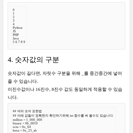
0

1

2

3

4

Python

JS

PHP

Java

5 6 7 8 9
4. 숫자값의 구분
숫자값이 길다면, 자릿수 구분을 위해 _를 중간중간에 넣어
줄 수 있습니다.
이진수값이나 16진수, 8진수 값도 동일하게 적용할 수 있습
니다.
## 여러 숫자 표현법

## 아래 값들이 정확한지 확인하기위해 int 함수를 써 볼수도 있습니다.

million = 1_000_000

binary = 0b_0010

octa = 0o_64

hexa = 0x_23_ab
