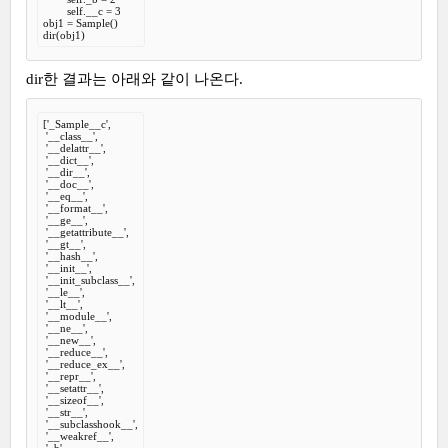
        self.__c = 3

obj1 = Sample()

dir(obj1)
dir한 결과는 아래와 같이 나온다.
['_Sample__c',

 '__class__',

 '__delattr__',

 '__dict__',

 '__dir__',

 '__doc__',

 '__eq__',

 '__format__',

 '__ge__',

 '__getattribute__',

 '__gt__',

 '__hash__',

 '__init__',

 '__init_subclass__',

 '__le__',

 '__lt__',

 '__module__',

 '__ne__',

 '__new__',

 '__reduce__',

 '__reduce_ex__',

 '__repr__',

 '__setattr__',

 '__sizeof__',

 '__str__',

 '__subclasshook__',

 '__weakref__',

 '_b',
