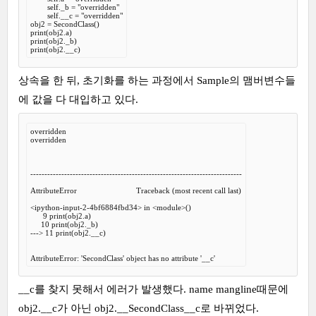
        self._b = "overridden"

        self.__c = "overridden"

obj2 = SecondClass()

print(obj2.a)

print(obj2._b)

print(obj2.__c)
상속을 한 뒤, 초기화를 하는 과정에서 Sample의 맴버변수들
에 값을 다 대입하고 있다.
overridden

overridden

---------------------------------------------------------------------------

AttributeError                            Traceback (most recent call last)

<ipython-input-2-4bf6884fbd34> in <module>()

      9 print(obj2.a)

     10 print(obj2._b)

---> 11 print(obj2.__c)

AttributeError: 'SecondClass' object has no attribute '__c'
__c를 찾지 못해서 에러가 발생했다. name mangline때문에
obj2.__c가 아닌 obj2.__SecondClass__c로 바뀌었다.